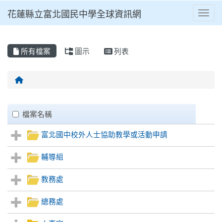
花蓮縣立富北國民中學全球資訊網
Toggl
所有檔案
圖示
列表
回首頁
Files List
clickAll
檔案名稱
富北國中校外人士協助教學或活動申請
輔導組
教務處
總務處