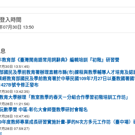
登入時間
年07月30日 13:50
消息
9年教育部《臺灣閩南語常用詞辭典》編輯培訓『初階』研習營
7月30日 13:51:45)
部國民及學前教育署辦理直轄市縣(市)課程與教學輔導人才培育及認
業經教育部國民及學前教育署於中華民國109年7月27日以臺教國署國
71427B號令修正發布
7月30日 13:42:35)
教育大學辦理「教室教學的春天－分組合作學習初階培訓工作坊」
7月28日 11:21:56)
玩數學營 中區-彰化大會師暨教學研討會報名
7月28日 10:47:45)
09年度教師專業成長研習實施計畫-夢的N次方多元工作坊（臺中場）
7月28日 07:59:27)
部