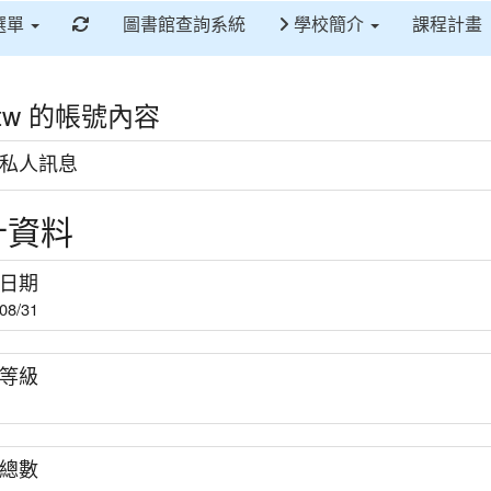
重新取得佈景設定
選單
圖書館查詢系統
學校簡介
課程計畫
latw 的帳號內容
私人訊息
計資料
日期
08/31
等級
總數