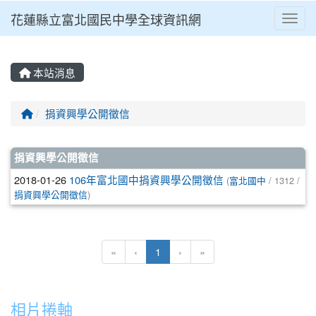
花蓮縣立富北國民中學全球資訊網
Toggl
本站消息
回首頁
捐資興學公開徵信
文章列表
捐資興學公開徵信
2018-01-26
106年富北國中捐資興學公開徵信
(
富北國中
/ 1312 /
捐資興學公開徵信
)
(目前頁次)
«
‹
1
›
»
相片捲軸