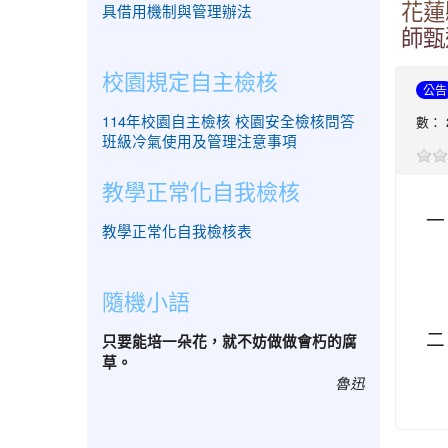
花蓮
具借用機制與管理辦法
師甄
校園規定自主檢核
公告
114年校園自主檢核
校園安全檢核問答
數： 
班級冷氣使用及管理注意事項
教學正常化自我檢核
一
教學正常化自我檢核表
隨機小語
二
只要能培一朵花，就不妨做做會朽的腐
草。
魯迅