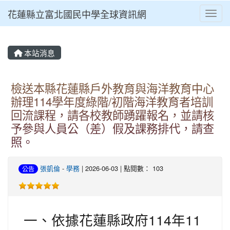
花蓮縣立富北國民中學全球資訊網
Toggl
本站消息
檢送本縣花蓮縣戶外教育與海洋教育中心
辦理114學年度綠階/初階海洋教育者培訓
回流課程，請各校教師踴躍報名，並請核
予參與人員公（差）假及課務排代，請查
照。
張凱倫
-
學務
| 2026-06-03 | 點閱數： 103
公告
一、依據花蓮縣政府114年11