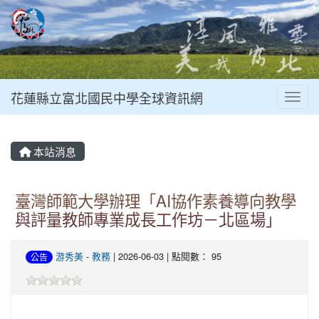
花蓮縣立富北國民中學全球資訊網
Toggl
本站消息
臺灣師範大學辦理「AI協作素養導向教學
與評量教師專業成長工作坊－北區場」
游秀美
-
教務
| 2026-06-03 | 點閱數： 95
公告