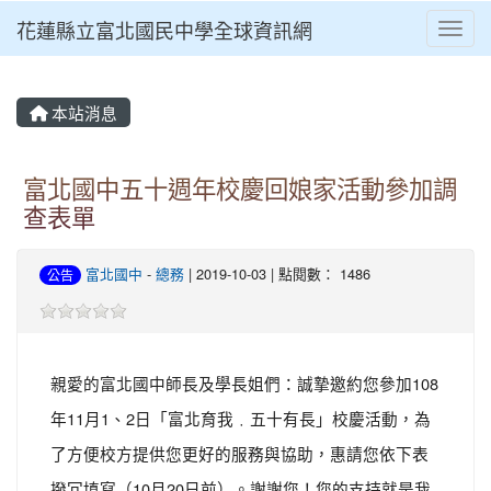
花蓮縣立富北國民中學全球資訊網
Toggl
本站消息
富北國中五十週年校慶回娘家活動參加調
查表單
富北國中
-
總務
| 2019-10-03 | 點閱數： 1486
公告
親愛的富北國中師長及學長姐們：誠摯邀約您參加108
年11月1、2日「富北育我﹒五十有長」校慶活動，為
了方便校方提供您更好的服務與協助，惠請您依下表
撥冗填寫（10月20日前）。謝謝您！您的支持就是我