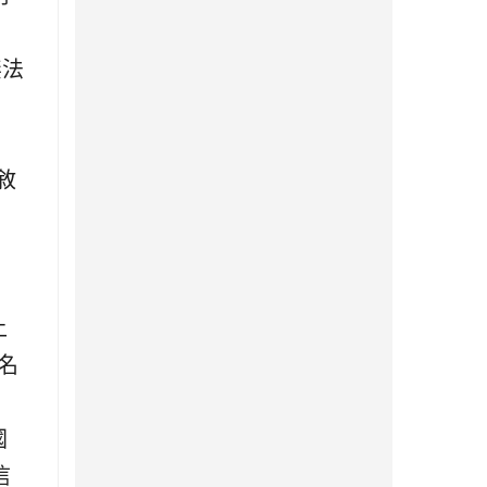
無法
並敘
上
名
國
信