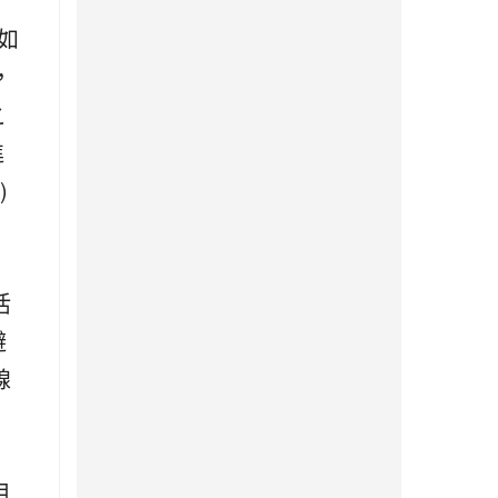
如
，
之
進
)
活
避
線
用