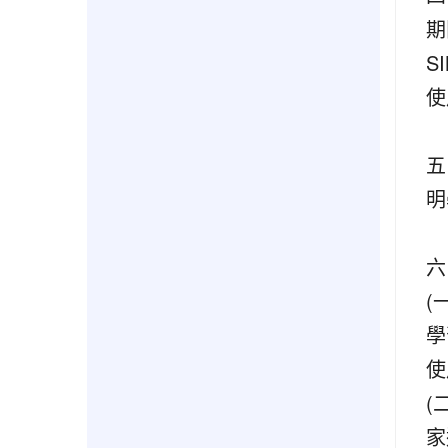
期
S
使
五
明
六
(
學
使
(
家