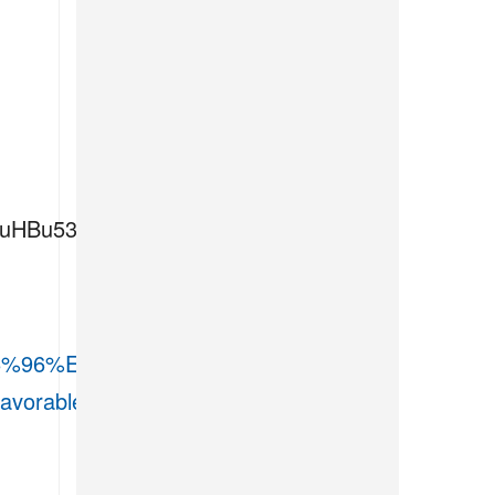
_6BuHBu532Qpi_zvh7fKhdb1?
E9%A6%96%E9%A0%81#h.krchq38vvbw0
favorable