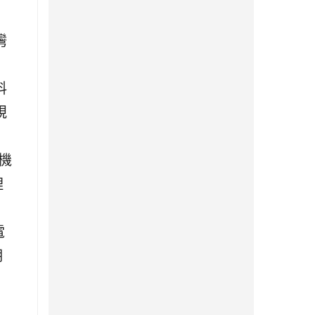
灣
料
規
機
理
電
期