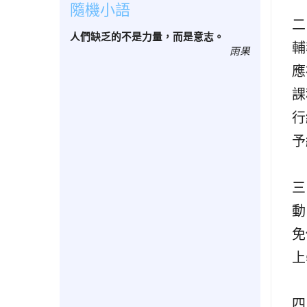
隨機小語
二
人們缺乏的不是力量，而是意志。
輔
雨果
應
課
行
予
三
動
免
上
四