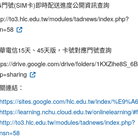
G門號(SIM卡)即時配送進度公開資訊查詢
tp://to3.hlc.edu.tw/modules/tadnews/index.php?
sn=58
華電信15天、45天版，卡號對應門號查詢
tps://drive.google.com/drive/folders/1KXZihe8S
p=sharing
關連結：
https://sites.google.com/hlc.edu.tw/index/%
https://learning.nchu.cloud.edu.tw/onlinelearning/#
http://to3.hlc.edu.tw/modules/tadnews/index.php?
nsn=58