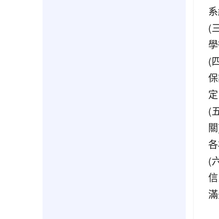
系
(
學
(
保
定
(
關
各
(
信
滿