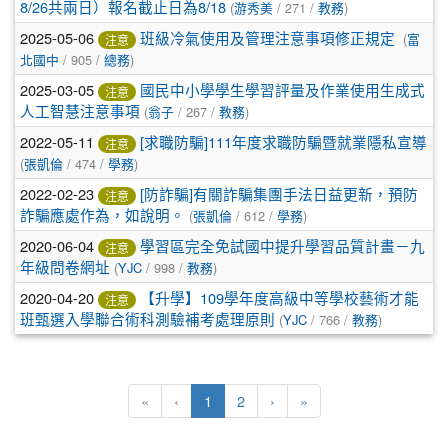
8/26共兩日）報名截止日為8/18
(
游秀美
/ 271 /
教務
)
2025-05-06
班級冷氣使用及管理注意事項修正規定
(
富
注意
北國中
/ 905 /
總務
)
2025-03-05
國民中小學學生學習評量及作業使用生成式
注意
人工智慧注意事項
(
翁子
/ 267 /
教務
)
2022-05-11
[求職防騙]111年度求職防騙暨就業隱私宣導
注意
(
張凱倫
/ 474 /
學務
)
2022-02-23
[防詐騙]有關詐騙集團手法日益更新，預防
注意
詐騙應處作為，如說明。
(
張凱倫
/ 612 /
學務
)
2020-06-04
學習區完全免試國中提升學習品質計畫－九
注意
年級問卷網址
(
YJC
/ 998 /
教務
)
2020-04-20
【升學】109學年度高級中等學校藝術才能
注意
班甄選入學聯合術科測驗補考處理原則
(
YJC
/ 766 /
教務
)
(目前頁次)
下一頁
最後頁
«
‹
1
2
›
»