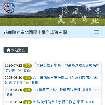
花蓮縣立富北國民中學全球資訊網
Toggl
本站消息
文章列表
2026-07-22
「全民英檢」中級、中高級測驗現正報名中
注意
(
游秀美
/ 66 /
教務
)
2026-06-30
六月份花蓮三場紙風車《台灣幻想曲》演出
注意
延期
(
游秀美
/ 80 /
教務
)
2025-08-29
114學年度正常化教學自我檢核
(
游秀美
/ 916
注意
/
教務
)
2025-08-14
B1科技輔助自主學習工作坊-東區（8/25-
注意