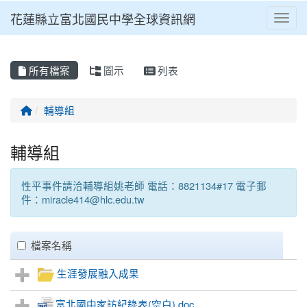
花蓮縣立富北國民中學全球資訊網
Toggl
所有檔案
圖示
列表
回首頁
輔導組
輔導組
性平事件請洽輔導組姚老師 電話：8821134#17 電子郵
件：miracle414@hlc.edu.tw
clickAll
檔案名稱
生涯發展融入成果
富北國中家訪紀錄表(空白).doc