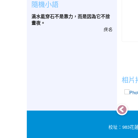
隨機小語
滴水能穿石不是靠力，而是因為它不捨
晝夜。
佚名
相片
校址：983花