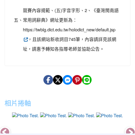
競賽內容規範、(五)字音字形、2、《臺灣閩南語
五、
常用詞辭典》網址更新為：
https://twblg.dict.edu.tw/holodict_new/default.jsp
，且該網站新收詞目745筆，內容請詳見該網
址，請惠予轉知各指導老師並協助公告。
相片捲軸
photo-16
photo-11
photo-6
photo