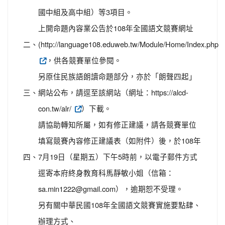
國中組及高中組）等3項目。
上開命題內容業公告於108年全國語文競賽網址
二、
(http://language108.eduweb.tw/Module/Home/Index.php
，供各競賽單位參閱。
另原住民族語朗讀命題部分，亦於「朗聲四起」
三、
網站公布，請逕至該網站（網址：https://alcd-
con.tw/alr/
）下載。
請協助轉知所屬，如有修正建議，請各競賽單位
填寫競賽內容修正建議表（如附件）後，於108年
四、
7月19日（星期五）下午5時前，以電子郵件方式
逕寄本府終身教育科馬靜敏小姐（信箱：
sa.min1222@gmail.com），逾期恕不受理。
另有關中華民國108年全國語文競賽實施要點肆、
辦理方式、