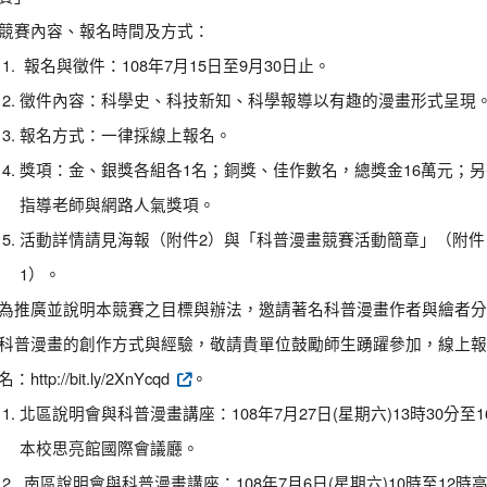
競賽內容、報名時間及方式：
報名與徵件：108年7月15日至9月30日止。
徵件內容：科學史、科技新知、科學報導以有趣的漫畫形式呈現
報名方式：一律採線上報名。
獎項：金、銀獎各組各1名；銅獎、佳作數名，總獎金16萬元；另
指導老師與網路人氣獎項。
活動詳情請見海報（附件2）與「科普漫畫競賽活動簡章」（附件
1）。
為推廣並說明本競賽之目標與辦法，邀請著名科普漫畫作者與繪者分
科普漫畫的創作方式與經驗，敬請貴單位鼓勵師生踴躍參加，線上報
名：http://bit.ly/2XnYcqd
。
北區說明會與科普漫畫講座：108年7月27日(星期六)13時30分至1
本校思亮館國際會議廳。
南區說明會與科普漫畫講座：108年7月6日(星期六)10時至12時