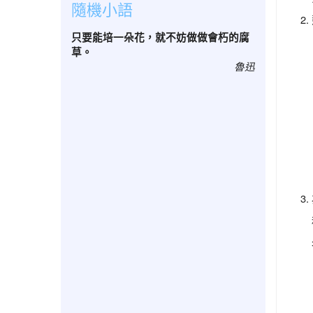
隨機小語
只要能培一朵花，就不妨做做會朽的腐
草。
魯迅