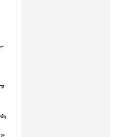
。
有
享
6時
高雄