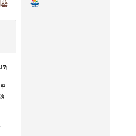
創藝
號函
助學
濟
所
，