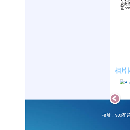
度高
區.pdf
相片
校址：983花