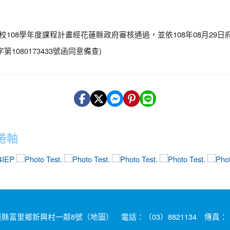
校
108
學年度課程計畫經花蓮縣政府審核通過，並依
108
年
08
月
29
日
字第
1080173433
號函同意備查
)
捲軸
photo-18
photo-6
photo-16
photo-13
photo-
蓮縣富里鄉新興村一鄰8號（
地圖
） 電話：（03）8821134 傳真：（0