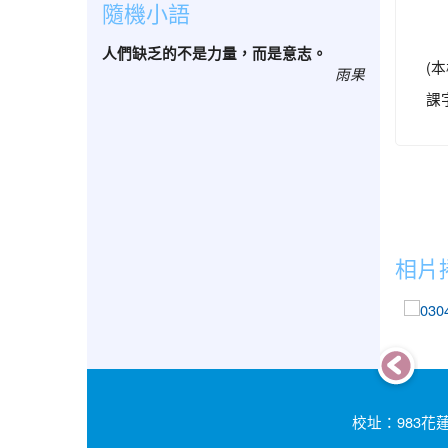
隨機小語
人們缺乏的不是力量，而是意志。
(
本
雨果
課
相片
校址：983花