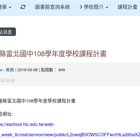
重新取得佈景設定
選單
圖書館查詢系統
學校簡介
課程計畫
站消息
縣富北國中108學年度學校課程計畫
tw
-
教務
| 2019-09-08 | 點閱數： 949
蓮縣富北國中
108
學年度學校課程計畫
:
結網址
ps://eschool.hlc.edu.tw/web-
_week_ilc/rest/service/view/public/L2cwejB3OW5COFFwcHlLa280a