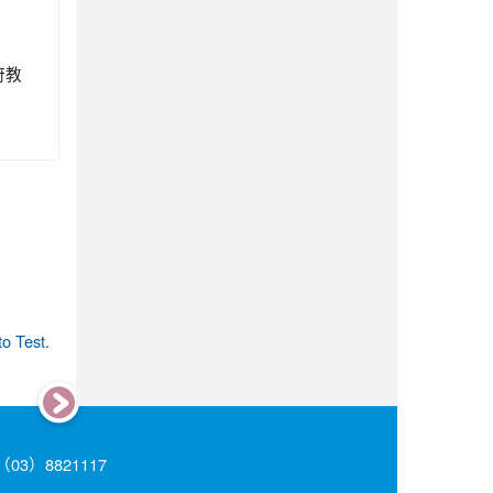
府教
11
photo-9
photo-17
photo-10
photo-7
photo
3）8821117